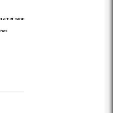
ho americano
rnas