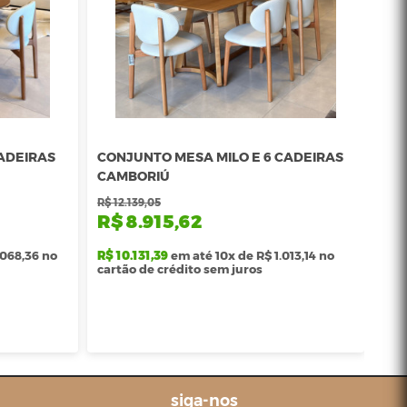
CADEIRAS
CONJUNTO MESA MILO E 6 CADEIRAS
CO
CAMBORIÚ
CA
R$ 12.139,05
R$ 1
R$ 8.915,62
R$
.068,36 no
R$ 10.131,39
em até 10x de R$ 1.013,14 no
R$ 
cartão de crédito sem juros
car
siga-nos