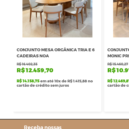
CONJUNTO MESA ORGÂNICA TRIA E 6
CONJUNTO
CADEIRAS NOA
MONIC P
R$ 16.402,35
R$ 15.460,27
R$ 12.459,70
R$ 10.9
R$ 14.158,75
em até 10x de R$ 1.415,88 no
R$ 12.469,8
cartão de crédito sem juros
cartão de c
Receba nossas