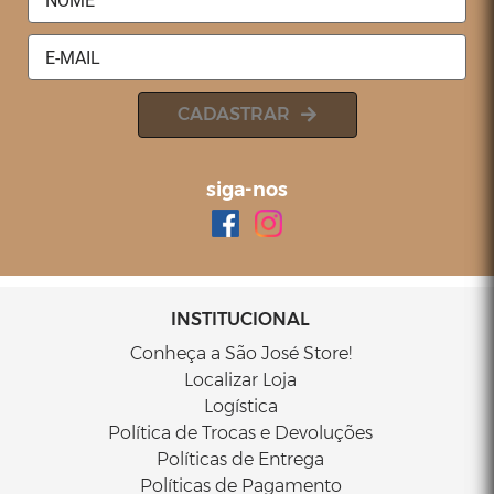
ESTOFADO NAPOLI - SÃO JOSÉ STORE
Orçamento por Whatsapp
Orçamento por E-mail
CADASTRAR
siga-nos
INSTITUCIONAL
Conheça a São José Store!
Localizar Loja
Logística
Política de Trocas e Devoluções
Políticas de Entrega
Políticas de Pagamento