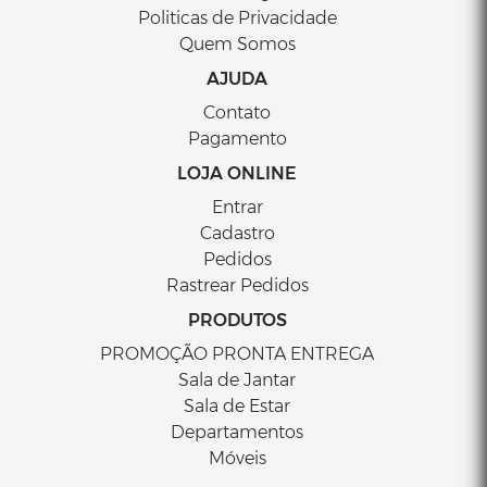
Politicas de Privacidade
ESTOFADO ONLY - SÃO JOSÉ STORE
Quem Somos
Orçamento por Whatsapp
AJUDA
Contato
Orçamento por E-mail
Pagamento
LOJA ONLINE
Entrar
Cadastro
Pedidos
Rastrear Pedidos
PRODUTOS
PROMOÇÃO PRONTA ENTREGA
Sala de Jantar
Sala de Estar
Departamentos
Móveis