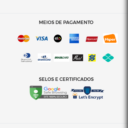
ESTOFADO TRENTO - SÃO JOSÉ STORE
Orçamento por Whatsapp
MEIOS DE PAGAMENTO
Orçamento por E-mail
SELOS E CERTIFICADOS