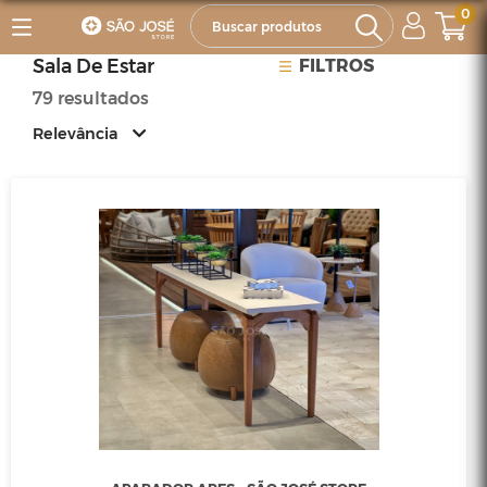
0
Sala De Estar
FILTROS
79 resultados
Relevância
Relevância
Mais Vendidos
Menor Preço
Maior Preço
Ordem Alfabética