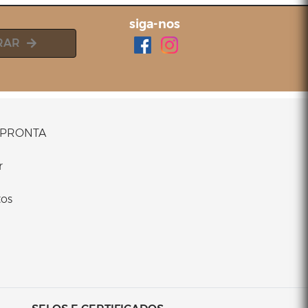
siga-nos
RAR
PRONTA
r
os