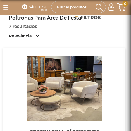
0
Poltronas Para Área De Festa
FILTROS
7 resultados
Relevância
Relevância
Mais Vendidos
Menor Preço
Maior Preço
Ordem Alfabética