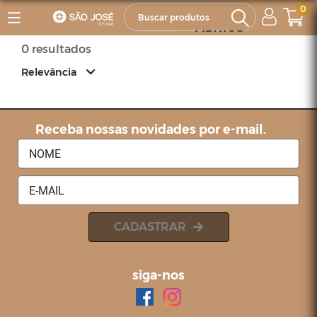
0
FILTROS
0 resultados
Relevância
Relevância
Mais Vendidos
Receba nossas novidades por e-mail.
Menor Preço
Maior Preço
Ordem Alfabética
CADASTRAR
siga-nos