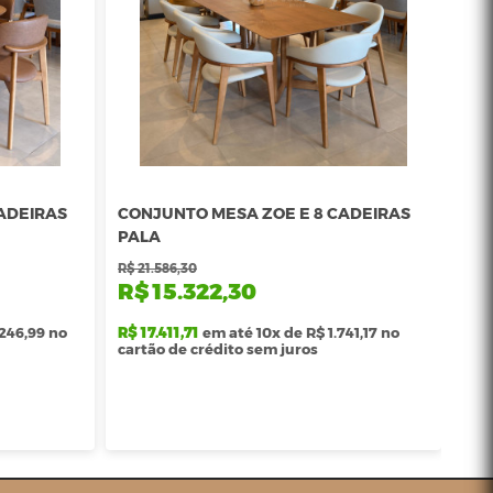
CADEIRAS
CONJUNTO MESA ZOE E 8 CADEIRAS
CO
PALA
CA
R$ 21.586,30
R$ 1
R$ 15.322,30
R$
.246,99 no
R$ 17.411,71
em até 10x de R$ 1.741,17 no
R$ 
cartão de crédito sem juros
car