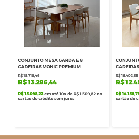
CONJUNTO MESA GARDA E 8
CONJUNTO
CADEIRAS MONIC PREMIUM
CADEIRAS
R$ 18.718,46
R$ 16.402,35
R$ 13.286,44
R$ 12.4
R$ 15.098,23
em até 10x de R$ 1.509,82 no
R$ 14.158,7
cartão de crédito sem juros
cartão de c